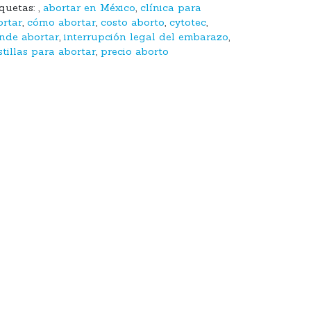
iquetas:
,
abortar en México
,
clínica para
ortar
,
cómo abortar
,
costo aborto
,
cytotec
,
nde abortar
,
interrupción legal del embarazo
,
tillas para abortar
,
precio aborto