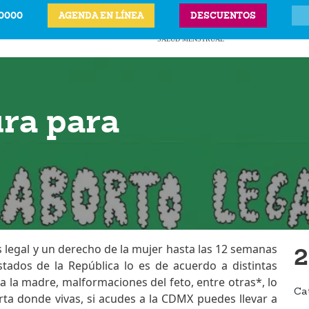
-0000
AGENDA EN LÍNEA
DESCUENTOS
ITS
CIÓN LEGAL DEL
ANTICONCEPTIVOS
VPH
PRECIOS Y UBICAC
BARAZO
SALUD MENSTRUAL
ura para
 legal y un derecho de la mujer hasta las 12 semanas
2
tados de la República lo es de acuerdo a distintas
a la madre, malformaciones del feto, entre otras*, lo
Ca
a donde vivas, si acudes a la CDMX puedes llevar a