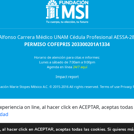
 Alfonso Carrera Médico UNAM Cédula Profesional AESSA-2
PERMISO COFEPRIS 203300201A1334
Horario de atención para citas e informes:
Lunes a sábado de 7:00am a 9:00pm
Agenda en línea
24/7 aquí
Impact report
ción Marie Stopes México A.C. © 2015-2016 All rights reserved. Terms of use Privacy 
eriencia on line, al hacer click en ACEPTAR, aceptas todas 
idad
, al hacer click en ACEPTAR, aceptas todas las cookies. Si quieres má