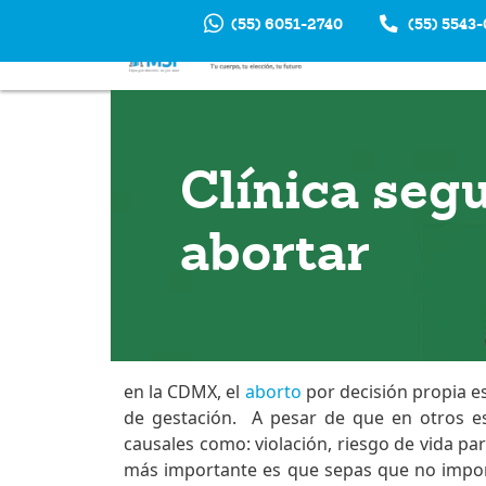
(55) 6051-2740
(55) 5543
INTERRUP
EM
Clínica seg
abortar
en la CDMX, el
aborto
por decisión propia es
de gestación. A pesar de que en otros es
causales como: violación, riesgo de vida par
más importante es que sepas que no import