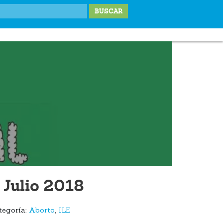
IONES
LABOR SOCIAL
TESTIMONIOS
BLOG
DONA
 Julio 2018
tegoría:
Aborto
,
ILE