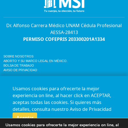
Dr. Alfonso Carrera Médico UNAM Cédula Profesional
AESSA-28413
PERMISO COFEPRIS 203300201A1334
SOBRE NOSOTROS
ABORTO Y SU MARCO LEGAL EN MÉXICO.
BOLSA DE TRABAJO
AVISO DE PRIVACIDAD
Horario de atención para citas e informes:
Lunes a sábado de 7:00am a 9:00pm
Usamos cookies para ofrecerte la mejor
Agenda en línea
24/7 aquí
experiencia on line, al hacer click en ACEPTAR,
Impact report
aceptas todas las cookies. Si quieres más
Síguenos en nuestras redes
detalles, consulta nuestro
Aviso de Privacidad
Aceptar
Fundación Marie Stopes México A.C. © 2015-2016 All rights reserved. Terms of
Usamos cookies para ofrecerte la mejor experiencia on line, al
use Privacy Policy