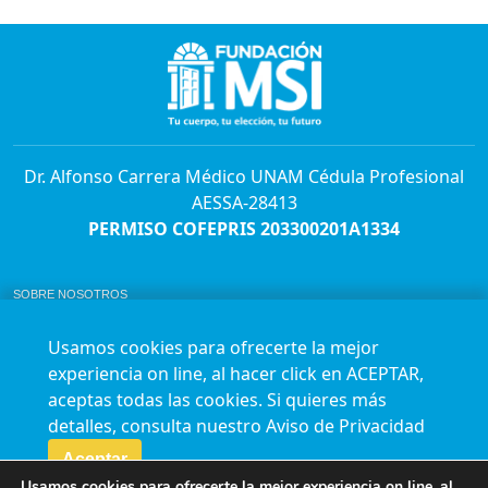
Dr. Alfonso Carrera Médico UNAM Cédula Profesional
AESSA-28413
PERMISO COFEPRIS 203300201A1334
SOBRE NOSOTROS
ABORTO Y SU MARCO LEGAL EN MÉXICO.
BOLSA DE TRABAJO
Usamos cookies para ofrecerte la mejor
AVISO DE PRIVACIDAD
experiencia on line, al hacer click en ACEPTAR,
Horario de atención para citas e informes:
aceptas todas las cookies. Si quieres más
Lunes a sábado de 7:00am a 9:00pm
Agenda en línea
24/7 aquí
detalles, consulta nuestro
Aviso de Privacidad
Impact report
Aceptar
Usamos cookies para ofrecerte la mejor experiencia on line, al
Síguenos en nuestras redes