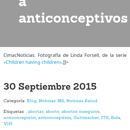
a
anticonceptivos
CimacNoticias. Fotografía de Linda Forsell, de la serie
«Children having children»
.]]>
30 Septiembre 2015
Categoría:
Blog
,
Noticias MS
,
Noticias Salud
Etiquetas:
,
abortar
,
aborto
,
abortos inseguros
,
anticoncepción
,
anticonceptivos
,
Guttmacher
,
ITS
,
Sida
,
VIH