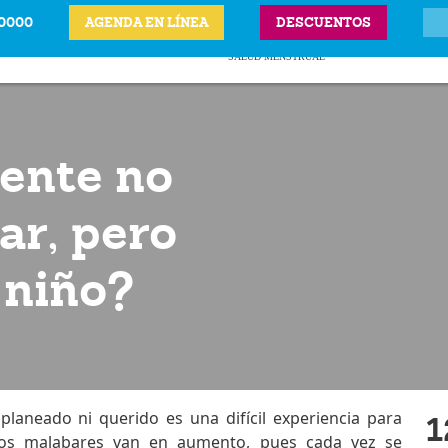
-0000
AGENDA EN LÍNEA
DESCUENTOS
ITS
CIÓN LEGAL DEL
ANTICONCEPTIVOS
VPH
PRECIOS Y UBICAC
BARAZO
SALUD MENSTRUAL
ente no
ar, pero
n niño?
laneado ni querido es una difícil experiencia para
1
 los malabares van en aumento, pues cada vez se