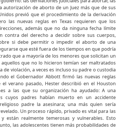
gobierno: las derivaciones judiciales para abortar, las
la autorización de aborto de un Juez más que de sus
nidos previó que el procedimiento de la derivación
pero las nuevas reglas en Texas requieren que los
irecciones, además que no da ninguna fecha límite
en contra del derecho a decidir sobre sus cuerpos,
obre si debe permitir o impedir el aborto de una
egurarse que esté fuera de los tiempos en que podría
trado que a mayoría de los menores que solicitan un
 aquellos que no lo hicieron temían ser maltratados
a de violación, a veces es incluso su padre o custodia
ndo el Gobernador Abbott firmó las nuevas reglas
de el verano pasado, Hester describió en el Houston
nes a las que su organización ha ayudado: A una
os cuyos padres habían muerto en un accidente
 religioso padre la asesinara; una más quien sería
velado. Un proceso rápido, privado es vital para las
y están realmente temerosas y vulnerables. Esto
unto, las adolescentes tienen más probabilidades de