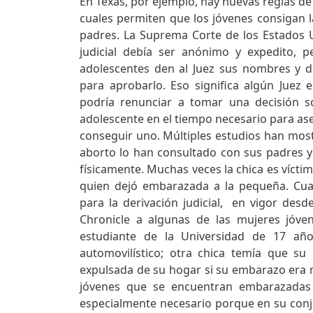
En Texas, por ejemplo, hay nuevas reglas de 
cuales permiten que los jóvenes consigan 
padres. La Suprema Corte de los Estados U
judicial debía ser anónimo y expedito, 
adolescentes den al Juez sus nombres y d
para aprobarlo. Eso significa algún Juez 
podría renunciar a tomar una decisión s
adolescente en el tiempo necesario para as
conseguir uno. Múltiples estudios han mos
aborto lo han consultado con sus padres y
físicamente. Muchas veces la chica es víctim
quien dejó embarazada a la pequeña. Cua
para la derivación judicial, en vigor des
Chronicle a algunas de las mujeres jóve
estudiante de la Universidad de 17 añ
automovilístico; otra chica temía que su
expulsada de su hogar si su embarazo era re
jóvenes que se encuentran embarazadas 
especialmente necesario porque en su conj