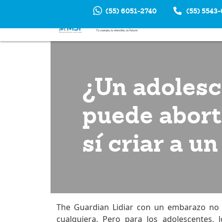
(55) 6051-2740
(55) 5543
INTERRUP
EM
¿Un adolesc
puede abort
sí criar a u
The Guardian Lidiar con un embarazo no p
cualquiera. Pero para los adolescentes,