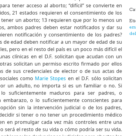
ara tener acceso al aborto; “difícil” se convierte en
Ca
idos, 21 estados requieren el consentimiento de los
 tener un aborto; 13 requieren que por lo menos un
Et
dos, ambos padres deben estar notificados y dar su
em
ieren notificación y consentimiento de los padres?
de
res de edad deben notificar a un mayor de edad de su
es, pero en el resto del país es un poco más difícil el
unas clínicas en el D.F. solicitan que acudan con un
tras solicitan un permiso escrito firmado por ellos
s de sus credenciales de elector o de sus actas de
s sociales como
Marie Stopes
en el D.F. sólo solicitan
 un adulto, no importa si es un familiar o no. Si
lo suficientemente maduros para ser padres, o
n embarazo, o lo suficientemente conscientes para
pción sin la intervención judicial o de los padres,
decidir si tener o no tener un procedimiento médico
sten en promulgar cada vez más controles entre una
o será el resto de su vida o cómo podría ser su vida.