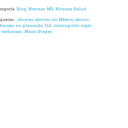
tegoría:
Blog
,
Noticias MS
,
Noticias Salud
iquetas:
,
abortar
,
abortar en México
,
aborto
,
barazo no planeado
,
ILE
,
interrupción legal
l embarazo
,
Marie Stopes