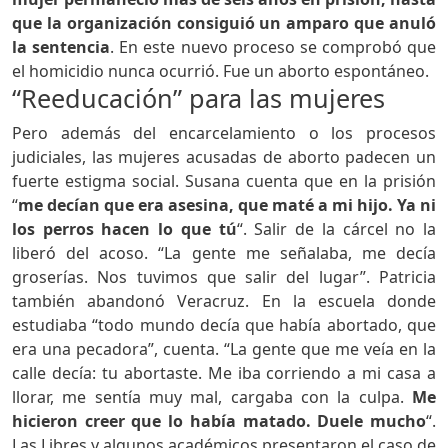
que la organización consiguió un amparo que anuló
la sentencia
. En este nuevo proceso se comprobó que
el homicidio nunca ocurrió. Fue un aborto espontáneo.
“Reeducación” para las mujeres
Pero además del encarcelamiento o los procesos
judiciales, las mujeres acusadas de aborto padecen un
fuerte estigma social. Susana cuenta que en la prisión
“
me decían que era asesina, que maté a mi hijo. Ya ni
los perros hacen lo que tú
“. Salir de la cárcel no la
liberó del acoso. “La gente me señalaba, me decía
groserías. Nos tuvimos que salir del lugar”. Patricia
también abandonó Veracruz. En la escuela donde
estudiaba “todo mundo decía que había abortado, que
era una pecadora”, cuenta. “La gente que me veía en la
calle decía: tu abortaste. Me iba corriendo a mi casa a
llorar, me sentía muy mal, cargaba con la culpa.
Me
hicieron creer que lo había matado
. D
uele mucho
“.
Las Libres y algunos académicos presentaron el caso de