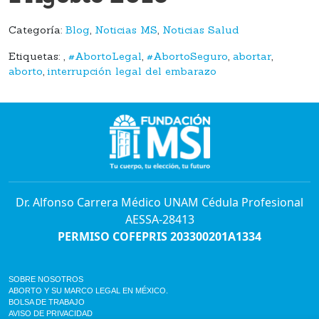
Categoría:
Blog
,
Noticias MS
,
Noticias Salud
Etiquetas:
,
#AbortoLegal
,
#AbortoSeguro
,
abortar
,
aborto
,
interrupción legal del embarazo
Dr. Alfonso Carrera Médico UNAM Cédula Profesional
AESSA-28413
PERMISO COFEPRIS 203300201A1334
SOBRE NOSOTROS
ABORTO Y SU MARCO LEGAL EN MÉXICO.
BOLSA DE TRABAJO
AVISO DE PRIVACIDAD