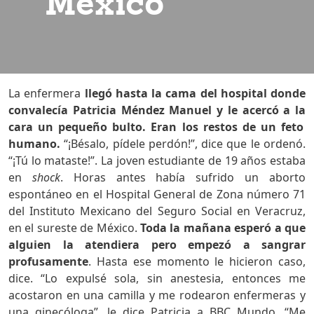
México
La enfermera
llegó hasta
la cama del hospital donde
convalecía Patricia Méndez Manuel y
le
acercó a
la
cara un pequeño bulto. Eran los restos de un feto
humano.
“¡Bésalo, pídele perdón!”, dice que le ordenó.
“¡Tú lo mataste!”. La joven estudiante de 19 años estaba
en
shock
. Horas antes había sufrido un aborto
espontáneo en el Hospital General de Zona número 71
del Instituto Mexicano del Seguro Social en Veracruz,
en el sureste de México.
Toda la mañana esperó a que
alguien la atendiera pero empezó a sangrar
profu
s
amente
. Hasta ese momento le hicieron caso,
dice. “Lo expulsé sola, sin anestesia, entonces me
acostaron en una camilla y me rodearon enfermeras y
una ginecóloga”, le dice Patricia a BBC Mundo. “Me