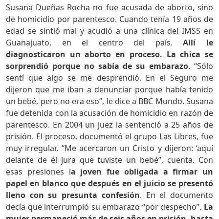
Susana Dueñas Rocha no fue acusada de aborto, sino
de homicidio por parentesco. Cuando tenía 19 años de
edad se sintió mal y acudió a una clínica del IMSS en
Guanajuato, en el centro del país.
Allí le
diagnosticaron un aborto en proceso. La chica se
sorprendió porque no sabía de su embarazo
. “Sólo
sentí que algo se me desprendió. En el Seguro me
dijeron que me iban a denunciar porque había tenido
un bebé, pero no era eso”, le dice a BBC Mundo. Susana
fue detenida con la acusación de homicidio en razón de
parentesco. En 2004 un juez la sentenció a 25 años de
prisión. El proceso, documentó el grupo Las Libres, fue
muy irregular. “Me acercaron un Cristo y dijeron: ‘aquí
delante de él jura que tuviste un bebé”, cuenta. Con
esas presiones l
a joven fue obligada a firmar un
papel en blanco que después en el juicio se presentó
lleno con su presunta confesión
. En el documento
decía que interrumpió su embarazo “por despecho”.
La
mujer permaneció más de seis años en prisión, hasta