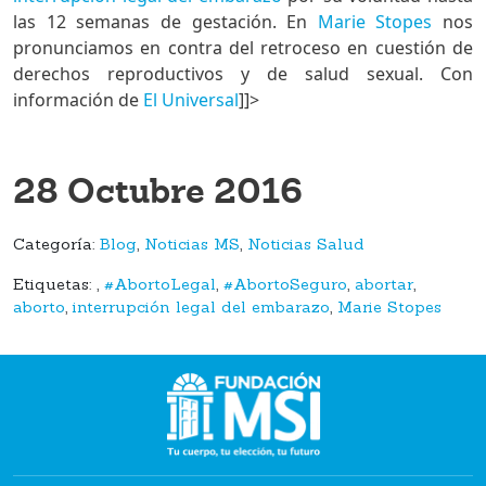
las 12 semanas de gestación. En
Marie Stopes
nos
pronunciamos en contra del retroceso en cuestión de
derechos reproductivos y de salud sexual. Con
información de
El Universal
]]>
28 Octubre 2016
Categoría:
Blog
,
Noticias MS
,
Noticias Salud
Etiquetas:
,
#AbortoLegal
,
#AbortoSeguro
,
abortar
,
aborto
,
interrupción legal del embarazo
,
Marie Stopes