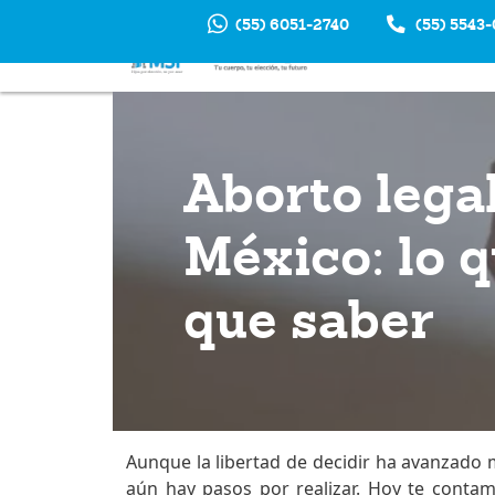
(55) 6051-2740
(55) 5543
INTERRUP
EM
Aborto lega
México: lo q
que saber
Aunque la libertad de decidir ha avanzado 
aún hay pasos por realizar. Hoy te conta