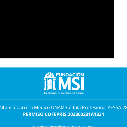
 Alfonso Carrera Médico UNAM Cédula Profesional AESSA-2
PERMISO COFEPRIS 203300201A1334
Horario de atención para citas e informes: