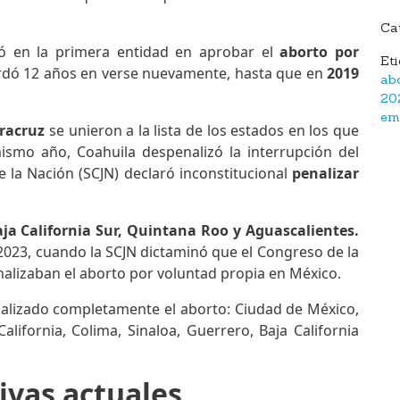
Ca
ió en la primera entidad en aprobar el
aborto por
Et
rdó 12 años en verse nuevamente, hasta que en
2019
ab
20
em
eracruz
se unieron a la lista de los estados en los que
mismo año, Coahuila despenalizó la interrupción del
e la Nación (SCJN) declaró inconstitucional
penalizar
aja California Sur, Quintana Roo y Aguascalientes.
2023, cuando la SCJN dictaminó que el Congreso de la
alizaban el aborto por voluntad propia en México.
alizado completamente el aborto: Ciudad de México,
alifornia, Colima, Sinaloa, Guerrero, Baja California
ivas actuales