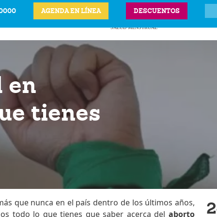
-0000
AGENDA EN LÍNEA
DESCUENTOS
ITS
CIÓN LEGAL DEL
ANTICONCEPTIVOS
VPH
PRECIOS Y UBICAC
BARAZO
SALUD MENSTRUAL
l en
ue tienes
más que nunca en el país dentro de los últimos años,
2
mos todo lo que tienes que saber acerca del
aborto