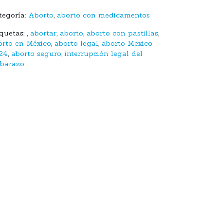
tegoría:
Aborto
,
aborto con medicamentos
iquetas:
,
abortar
,
aborto
,
aborto con pastillas
,
orto en México
,
aborto legal
,
aborto Mexico
24
,
aborto seguro
,
interrupción legal del
barazo