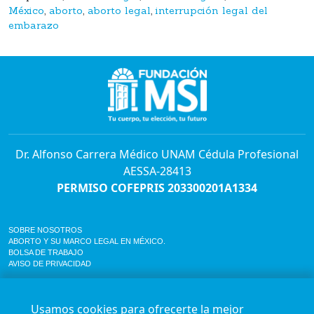
México
,
aborto
,
aborto legal
,
interrupción legal del
embarazo
Dr. Alfonso Carrera Médico UNAM Cédula Profesional
AESSA-28413
PERMISO COFEPRIS 203300201A1334
SOBRE NOSOTROS
ABORTO Y SU MARCO LEGAL EN MÉXICO.
BOLSA DE TRABAJO
AVISO DE PRIVACIDAD
Horario de atención para citas e informes:
Lunes a sábado de 7:00am a 9:00pm
Usamos cookies para ofrecerte la mejor
Agenda en línea
24/7 aquí