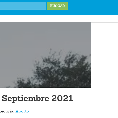
IONES
LABOR SOCIAL
TESTIMONIOS
BLOG
DONA
 Septiembre 2021
tegoría:
Aborto