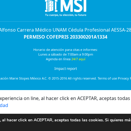
 Alfonso Carrera Médico UNAM Cédula Profesional AESSA-2
PERMISO COFEPRIS 203300201A1334
Horario de atención para citas e informes:
Lunes a sábado de 7:00am a 9:00pm
Agenda en línea
24/7 aquí
Impact report
ción Marie Stopes México A.C. © 2015-2016 All rights reserved. Terms of use Privacy 
eriencia on line, al hacer click en ACEPTAR, aceptas todas 
idad
, al hacer click en ACEPTAR, aceptas todas las cookies. Si quieres má