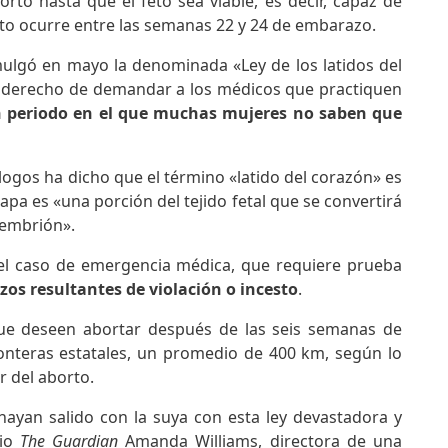
to hasta que el feto sea viable, es decir, capaz de
esto ocurre entre las semanas 22 y 24 de embarazo.
ulgó en mayo la denominada «Ley de los latidos del
el derecho de demandar a los médicos que practiquen
 periodo en el que muchas mujeres no saben que
ogos ha dicho que el término «latido del corazón» es
pa es «una porción del tejido fetal que se convertirá
 embrión».
 el caso de emergencia médica, que requiere prueba
os resultantes de violación o incesto
.
que deseen abortar después de las seis semanas de
ronteras estatales, un promedio de 400 km, según lo
r del aborto.
 hayan salido con la suya con esta ley devastadora y
rio
The Guardian
Amanda Williams, directora de una