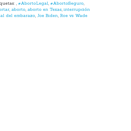
iquetas:
,
#AbortoLegal
,
#AbortoSeguro
,
ortar
,
aborto
,
aborto en Texas
,
interrupción
gal del embarazo
,
Joe Biden
,
Roe vs Wade