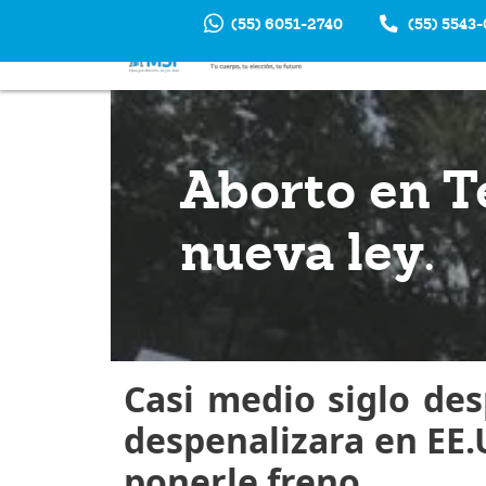
(55) 6051-2740
(55) 5543
INTERRUP
EM
Aborto en T
nueva ley.
Casi medio siglo de
despenalizara en EE.
ponerle freno.