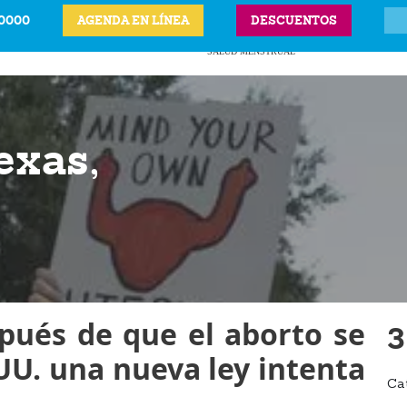
-0000
AGENDA EN LÍNEA
DESCUENTOS
ITS
CIÓN LEGAL DEL
ANTICONCEPTIVOS
VPH
PRECIOS Y UBICAC
BARAZO
SALUD MENSTRUAL
exas,
spués de que el aborto se
3
UU. una nueva ley intenta
Ca