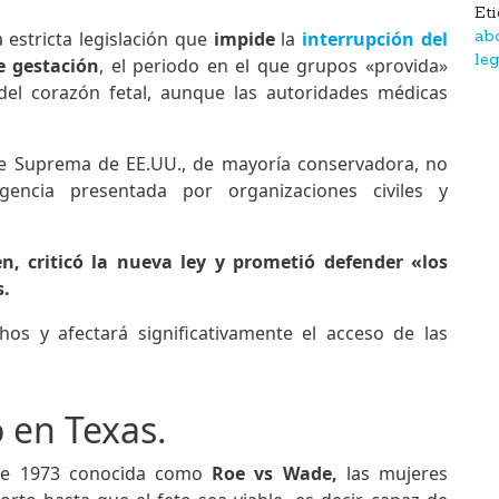
Et
 estricta legislación que
impide
la
interrupción del
ab
le
 gestación
, el periodo en el que grupos «provida»
del corazón fetal, aunque las autoridades médicas
rte Suprema de EE.UU., de mayoría conservadora, no
encia presentada por organizaciones civiles y
en, criticó la nueva ley y prometió defender «los
s.
hos y afectará significativamente el acceso de las
 en Texas.
 de 1973 conocida como
Roe v
s
Wade,
las mujeres