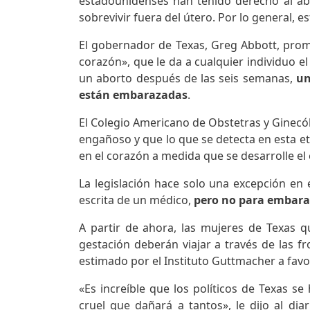
estadounidenses han tenido derecho al abor
sobrevivir fuera del útero. Por lo general, 
El gobernador de Texas, Greg Abbott, prom
corazón», que le da a cualquier individuo 
un aborto después de las seis semanas,
un
están embarazadas
.
El Colegio Americano de Obstetras y Ginecól
engañoso y que lo que se detecta en esta eta
en el corazón a medida que se desarrolle el
La legislación hace solo una excepción en
escrita de un médico,
pero no para embaraz
A partir de ahora, las mujeres de Texas 
gestación deberán viajar a través de las f
estimado por el Instituto Guttmacher a favo
«Es increíble que los políticos de Texas se
cruel que dañará a tantos», le dijo al dia