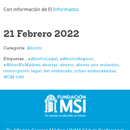
Con información de El
Informador
.
21 Febrero 2022
Categoría:
Aborto
Etiquetas:
,
#AbortoLegal
,
#AbortoSeguro
,
#NiñasNoMadres
,
abortar
,
aborto
,
aborto por violación
,
interrupción legal del embarazo
,
niñas embarazadas
,
NOM 046