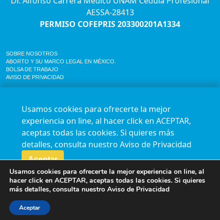
Dr. Alfonso Carrera Médico UNAM Cédula Profesional
AESSA-28413
PERMISO COFEPRIS 203300201A1334
SOBRE NOSOTROS
ABORTO Y SU MARCO LEGAL EN MÉXICO.
BOLSA DE TRABAJO
AVISO DE PRIVACIDAD
Horario de atención para citas e informes:
Lunes a sábado de 7:00am a 9:00pm
Usamos cookies para ofrecerte la mejor
Agenda en línea
24/7 aquí
experiencia on line, al hacer click en ACEPTAR,
Impact report
aceptas todas las cookies. Si quieres más
Síguenos en nuestras redes
detalles, consulta nuestro
Aviso de Privacidad
Aceptar
Fundación Marie Stopes México A.C. © 2015-2016 All rights reserved. Terms of
Usamos cookies para ofrecerte la mejor experiencia on line, al
use Privacy Policy
hacer click en ACEPTAR, aceptas todas las cookies. Si quieres
más detalles, consulta nuestro
Aviso de Privacidad
Aceptar