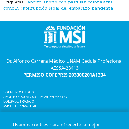
Etiquetas:
,
aborto
,
aborto con pastillas
,
coronavirus
,
covid19
,
interrupción legal del embarazo
,
pandemia
Dr. Alfonso Carrera Médico UNAM Cédula Profesional
AESSA-28413
PERMISO COFEPRIS 203300201A1334
SOBRE NOSOTROS
ABORTO Y SU MARCO LEGAL EN MÉXICO.
BOLSA DE TRABAJO
AVISO DE PRIVACIDAD
Horario de atención para citas e informes:
Lunes a sábado de 7:00am a 9:00pm
Usamos cookies para ofrecerte la mejor
Agenda en línea
24/7 aquí