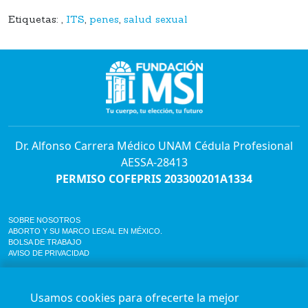
Etiquetas:
,
ITS
,
penes
,
salud sexual
Dr. Alfonso Carrera Médico UNAM Cédula Profesional
AESSA-28413
PERMISO COFEPRIS 203300201A1334
SOBRE NOSOTROS
ABORTO Y SU MARCO LEGAL EN MÉXICO.
BOLSA DE TRABAJO
AVISO DE PRIVACIDAD
Horario de atención para citas e informes:
Lunes a sábado de 7:00am a 9:00pm
Usamos cookies para ofrecerte la mejor
Agenda en línea
24/7 aquí