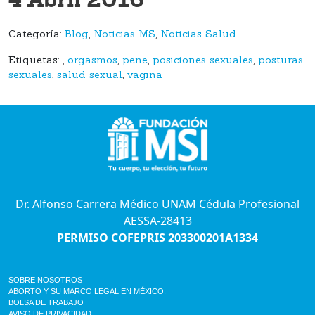
Categoría:
Blog
,
Noticias MS
,
Noticias Salud
Etiquetas:
,
orgasmos
,
pene
,
posiciones sexuales
,
posturas
sexuales
,
salud sexual
,
vagina
Dr. Alfonso Carrera Médico UNAM Cédula Profesional
AESSA-28413
PERMISO COFEPRIS 203300201A1334
SOBRE NOSOTROS
ABORTO Y SU MARCO LEGAL EN MÉXICO.
BOLSA DE TRABAJO
AVISO DE PRIVACIDAD