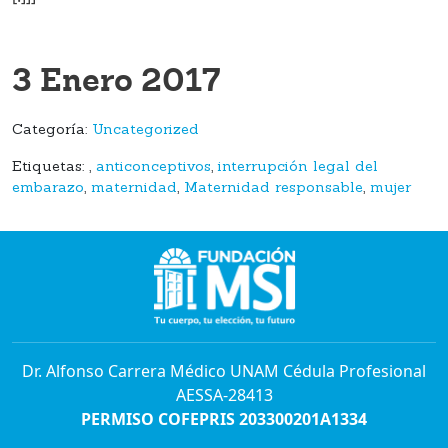
3 Enero 2017
Categoría:
Uncategorized
Etiquetas:
,
anticonceptivos
,
interrupción legal del
embarazo
,
maternidad
,
Maternidad responsable
,
mujer
Dr. Alfonso Carrera Médico UNAM Cédula Profesional
AESSA-28413
PERMISO COFEPRIS 203300201A1334