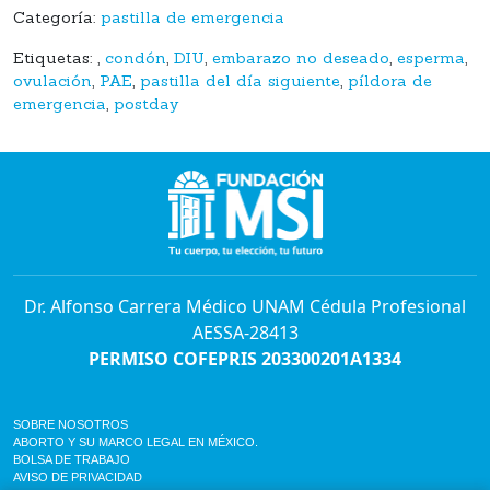
Categoría:
pastilla de emergencia
Etiquetas:
,
condón
,
DIU
,
embarazo no deseado
,
esperma
,
ovulación
,
PAE
,
pastilla del día siguiente
,
píldora de
emergencia
,
postday
Dr. Alfonso Carrera Médico UNAM Cédula Profesional
AESSA-28413
PERMISO COFEPRIS 203300201A1334
SOBRE NOSOTROS
ABORTO Y SU MARCO LEGAL EN MÉXICO.
BOLSA DE TRABAJO
AVISO DE PRIVACIDAD