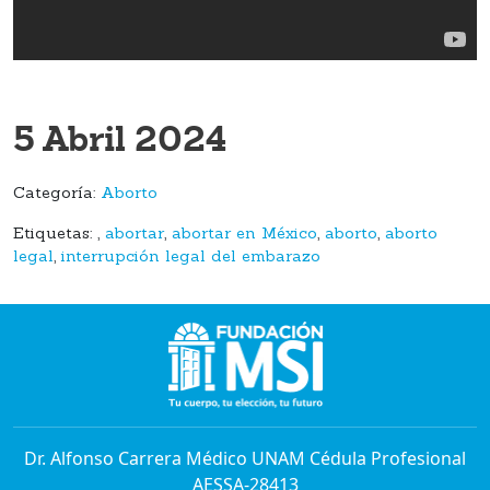
5 Abril 2024
Categoría:
Aborto
Etiquetas:
,
abortar
,
abortar en México
,
aborto
,
aborto
legal
,
interrupción legal del embarazo
Dr. Alfonso Carrera Médico UNAM Cédula Profesional
AESSA-28413