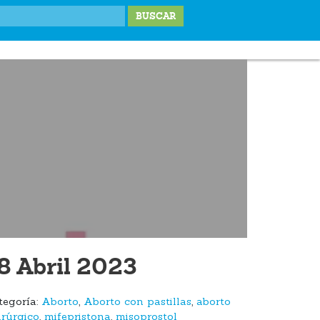
IONES
LABOR SOCIAL
TESTIMONIOS
BLOG
DONA
8 Abril 2023
tegoría:
Aborto
,
Aborto con pastillas
,
aborto
irúrgico
,
mifepristona
,
misoprostol