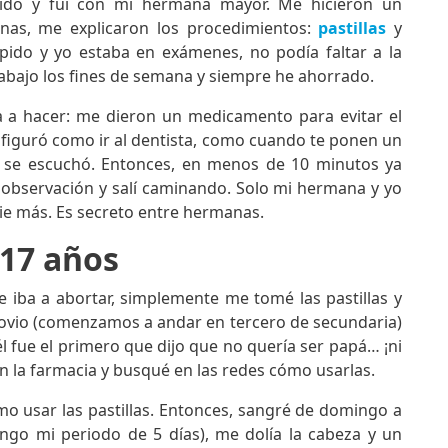
pido y fui con mi hermana mayor. Me hicieron un
nas, me explicaron los procedimientos:
pastillas
y
ápido y yo estaba en exámenes, no podía faltar a la
rabajo los fines de semana y siempre he ahorrado.
a a hacer: me dieron un medicamento para evitar el
e figuró como ir al dentista, como cuando te ponen un
sí se escuchó. Entonces, en menos de 10 minutos ya
observación y salí caminando. Solo mi hermana y yo
ie más. Es secreto entre hermanas.
 17 años
 iba a abortar, simplemente me tomé las pastillas y
novio (comenzamos a andar en tercero de secundaria)
l fue el primero que dijo que no quería ser papá… ¡ni
n la farmacia y busqué en las redes cómo usarlas.
o usar las pastillas. Entonces, sangré de domingo a
go mi periodo de 5 días), me dolía la cabeza y un