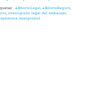
iquetas:
,
#AbortoLegal
,
#AbortoSeguro
,
orto
,
interrupción legal del embarazo
,
fepristona
,
misoprostol