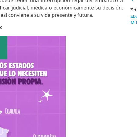
puede tener una interrupción legal del embarazo a
tificar judicial, médica o económicamente su decisión.
Et
así conviene a su vida presente y futura.
ab
Mi
: