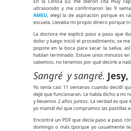
En la Clínica ILE me dieron cita muy rá
ultrasonido y me confirmaron las 9 sema
AMEU
, elegí la de aspiración porque es r
escuela. Llevaba mi propio dinero porque t
La doctora me explicó paso a paso que ib
dolor y luego inició el procedimiento, se m
popote en la boca para sacar la saliva, a
habían terminado. Estuve unos minutos en 
sabemos, no tenemos por qué decirle a nad
Sangré y sangré.
Jesy,
Yo tenía casi 11 semanas cuando decidí que
dejé que funcionaran. Le había dicho a mi 
y llevamos 2 años juntos. La verdad es que é
yo mamá! Así que compramos las pastillas e
Encontré un PDF que decía paso a paso cóm
domingo o más (porque yo usualmente ten