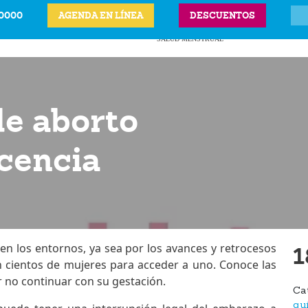
-0000
AGENDA EN LÍNEA
DESCUENTOS
ITS
CIÓN LEGAL DEL
ANTICONCEPTIVOS
VPH
PRECIOS Y UBICAC
BARAZO
SALUD MENSTRUAL
de aborto
scencia
n los entornos, ya sea por los avances y retrocesos
1
n cientos de mujeres para acceder a uno. Conoce las
r no continuar con su gestación.
Ca
qu