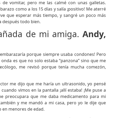
 de vomitar, pero me las calmé con unas galletas.
razo como a los 15 días y salía ¡positivo! Me aterré
uve que esperar más tiempo, y sangré un poco más
a después todo bien.
añada de mi amiga.
Andy,
e embarazaría porque siempre usaba condones! Pero
 onda es que no solo estaba “panzona” sino que me
ginecólogo, me revisó porque tenía mucha comezón,
octor me dijo que me haría un ultrasonido, yo pensé
cuando vimos en la pantalla ¡allí estaba! ¡Me puse a
no me preocupara que me daba medicamento para mi
 también y me mandó a mi casa, pero yo le dije que
do en menores de edad.