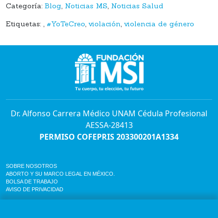
Categoría:
Blog
,
Noticias MS
,
Noticias Salud
Etiquetas:
,
#YoTeCreo
,
violación
,
violencia de género
Dr. Alfonso Carrera Médico UNAM Cédula Profesional
AESSA-28413
PERMISO COFEPRIS 203300201A1334
SOBRE NOSOTROS
ABORTO Y SU MARCO LEGAL EN MÉXICO.
BOLSA DE TRABAJO
AVISO DE PRIVACIDAD
Horario de atención para citas e informes:
Lunes a sábado de 7:00am a 9:00pm