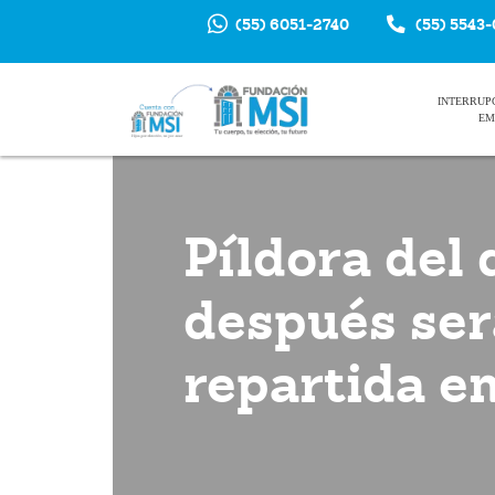
(55) 6051-2740
(55) 5543
INTERRUP
EM
Píldora del 
después ser
repartida e