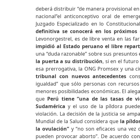
deberá distribuir “de manera provisional en 
nacional”el anticonceptivo oral de emerg
Juzgado Especializado en lo Constitucion
definitiva se conocerá en los próximos 
Levonorgestrel, es de libre venta en las fa
impidió al Estado peruano el libre repart
una “duda razonable” sobre sus presuntos 
la puerta a su distribución
, si en el futu
esa prerrogativa, la ONG Promsex y una 
tribunal con nuevos antecedentes
cons
igualdad” que sólo personas con recursos 
menores posibilidades económicas. El alega
que
Perú tiene “una de las tasas de v
Sudamérica
y el uso de la píldora pued
violación. La decisión de la justicia se am
Mundial de la Salud considera que
la píld
la ovulación”
y “no son eficaces una vez 
pueden provocar aborto”. De acuerdo con 