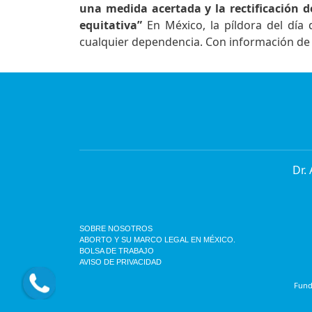
una medida acertada y la rectificación d
equitativa”
En México, la píldora del día
cualquier dependencia. Con información d
Dr.
SOBRE NOSOTROS
ABORTO Y SU MARCO LEGAL EN MÉXICO.
BOLSA DE TRABAJO
AVISO DE PRIVACIDAD
Funda