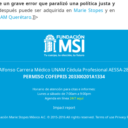
e un grave error que paralizó una política justa y
 después puede ser adquirida en
Marie Stopes
y en
e
AM Querétaro
.]]>
 Alfonso Carrera Médico UNAM Cédula Profesional AESSA-2
PERMISO COFEPRIS 203300201A1334
Horario de atención para citas e informes:
Lunes a sábado de 7:00am a 9:00pm
Agenda en línea
24/7 aquí
Impact report
ción Marie Stopes México A.C. © 2015-2016 All rights reserved. Terms of use Privacy 