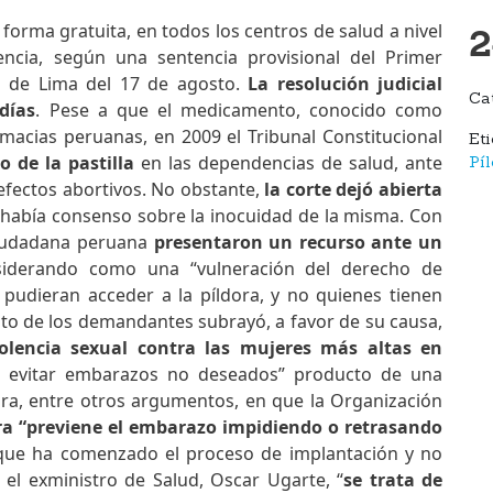
forma gratuita, en todos los centros de salud a nivel
2
encia, según una sentencia provisional del Primer
al de Lima del 17 de agosto.
La resolución judicial
Ca
días
. Pese a que el medicamento, conocido como
rmacias peruanas, en 2009 el Tribunal Constitucional
Et
o de la pastilla
en las dependencias de salud, ante
Pí
efectos abortivos. No obstante,
la corte dejó abierta
ro había consenso sobre la inocuidad de la misma. Con
ciudadana peruana
presentaron un recurso ante un
iderando como una “vulneración del derecho de
pudieran acceder a la píldora, y no quienes tienen
to de los demandantes subrayó, a favor de su causa,
iolencia sexual contra las mujeres más altas en
e evitar embarazos no deseados” producto de una
para, entre otros argumentos, en que la Organización
ora “previene el embarazo impidiendo o retrasando
que ha comenzado el proceso de implantación y no
el exministro de Salud, Oscar Ugarte, “
se trata de