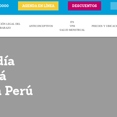
-0000
AGENDA EN LÍNEA
DESCUENTOS
ITS
CIÓN LEGAL DEL
ANTICONCEPTIVOS
VPH
PRECIOS Y UBICAC
BARAZO
SALUD MENSTRUAL
día
á
n Perú