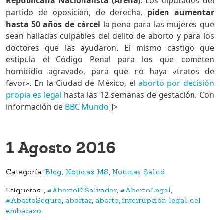
Republicana Nacionalista (Arena)
. Los diputados del
partido de oposición, de derecha,
piden aumentar
hasta 50 años de cárcel
la pena para las mujeres que
sean halladas culpables del delito de aborto y para los
doctores que las ayudaron. El mismo castigo que
estipula el Código Penal para los que cometen
homicidio agravado, para que no haya «tratos de
favor». En la Ciudad de México, el
aborto por decisión
propia es legal
hasta las 12 semanas de gestación. Con
información de
BBC Mundo
]]>
1 Agosto 2016
Categoría:
Blog
,
Noticias MS
,
Noticias Salud
Etiquetas:
,
#AbortoElSalvador
,
#AbortoLegal
,
#AbortoSeguro
,
abortar
,
aborto
,
interrupción legal del
embarazo