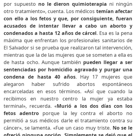
por supuesto
no le dieron quimioterapia
ni ningún
otro tratamiento», cuenta. Los médicos
temían afectar
con ello a los fetos y que, por consiguiente, fueran
acusados de intentar llevar a cabo un aborto y
condenados a hasta 12 años de cárcel
. Esa es la pena
máxima que enfrentan los profesionales sanitarios de
El Salvador si se prueba que realizaron tal intervención,
mientras que la de las mujeres que se someten a ella es
de hasta ocho. Aunque también
pueden llegar a ser
sentenciadas por homicidio agravado y purgar una
condena de hasta 40 años
. Hay 17 mujeres que
alegaron haber sufrido abortos espontáneos
encarceladas en esos términos. «Así que cuando la
recibimos en nuestro centro la mujer ya estaba
terminal», recuerda. «
Murió a los dos días con
los
feto
s
adentro
porque la ley contra el aborto no
permitió a sus médicos darle el tratamiento contra su
cáncer», se lamenta. «Fue un caso muy triste.
N
o se le
ofreció ninguna opción. Simplemente se dejó que el