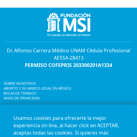
Dr. Alfonso Carrera Médico UNAM Cédula Profesional
AESSA-28413
PERMISO COFEPRIS 203300201A1334
SOBRE NOSOTROS
ABORTO Y SU MARCO LEGAL EN MÉXICO.
BOLSA DE TRABAJO
AVISO DE PRIVACIDAD
Horario de atención para citas e informes:
Lunes a sábado de 7:00am a 9:00pm
Usamos cookies para ofrecerte la mejor
Agenda en línea
24/7 aquí
experiencia on line, al hacer click en ACEPTAR,
Impact report
aceptas todas las cookies. Si quieres más