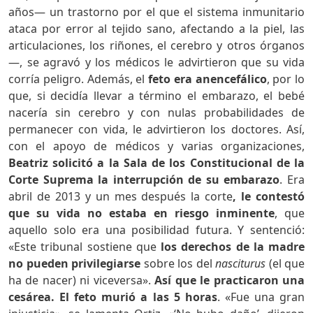
años— un trastorno por el que el sistema inmunitario
ataca por error al tejido sano, afectando a la piel, las
articulaciones, los riñones, el cerebro y otros órganos
—, se agravó y los médicos le advirtieron que su vida
corría peligro. Además, el
feto era anencefálico
, por lo
que, si decidía llevar a término el embarazo, el bebé
nacería sin cerebro y con nulas probabilidades de
permanecer con vida, le advirtieron los doctores. Así,
con el apoyo de médicos y varias organizaciones,
Beatriz solicitó a la Sala de los Constitucional de la
Corte Suprema la interrupción de su embarazo
. Era
abril de 2013 y un mes después la corte
,
le contestó
que su vida no estaba en riesgo inminente
, que
aquello solo era una posibilidad futura. Y sentenció:
«Este tribunal sostiene que
los derechos de la madre
no pueden privilegiarse
sobre los del
nasciturus
(el que
ha de nacer) ni viceversa».
Así que
le practicaron una
cesárea. El feto murió a las 5 horas
. «Fue una gran