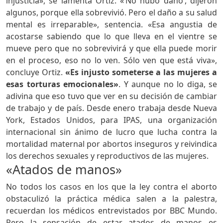
injusticia», se lamenta Ortiz. «‘No hubo daño’, dijeron
algunos, porque ella sobrevivió. Pero el daño a su salud
mental es irreparable», sentencia. «Esa angustia de
acostarse sabiendo que lo que lleva en el vientre se
mueve pero que no sobrevivirá y que ella puede morir
en el proceso, eso no lo ven. Sólo ven que está viva»,
concluye Ortiz.
«Es injusto someterse a las mujeres a
esas torturas emocionales»
. Y aunque no lo diga, se
adivina que eso tuvo que ver en su decisión de cambiar
de trabajo y de país. Desde enero trabaja desde Nueva
York, Estados Unidos, para IPAS, una organización
internacional sin ánimo de lucro que lucha contra la
mortalidad maternal por abortos inseguros y reivindica
los derechos sexuales y reproductivos de las mujeres.
«Atados de manos»
No todos los casos en los que la ley contra el aborto
obstaculizó la práctica médica salen a la palestra,
recuerdan los médicos entrevistados por BBC Mundo.
Pero la sensación de estar atados de manos es