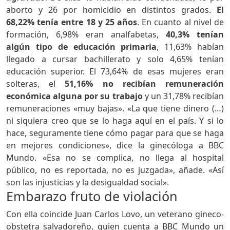
aborto y 26 por homicidio en distintos grados.
El
68,22% tenía entre 18 y 25 años
. En cuanto al nivel de
formación, 6,98% eran analfabetas,
40,3% tenían
algún tipo de educación primaria
, 11,63% habían
llegado a cursar bachillerato y solo 4,65% tenían
educación superior. El 73,64% de esas mujeres eran
solteras, el
51,16% no recibían remuneración
económica alguna por su trabajo
y un 31,78% recibían
remuneraciones «muy bajas». «La que tiene dinero (…)
ni siquiera creo que se lo haga aquí en el país. Y si lo
hace, seguramente tiene cómo pagar para que se haga
en mejores condiciones», dice la ginecóloga a BBC
Mundo. «Esa no se complica, no llega al hospital
público, no es reportada, no es juzgada», añade. «Así
son las injusticias y la desigualdad social».
Embarazo fruto de violación
Con ella coincide Juan Carlos Lovo, un veterano gineco-
obstetra salvadoreño, quien cuenta a BBC Mundo un