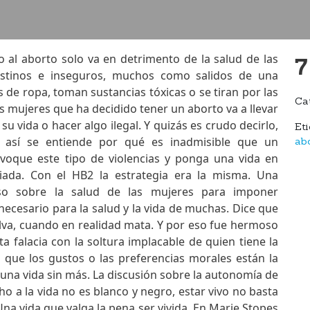
o al aborto solo va en detrimento de la salud de las
7
estinos e inseguros, muchos como salidos de una
 de ropa, toman sustancias tóxicas o se tiran por las
Ca
as mujeres que ha decidido tener un aborto va a llevar
su vida o hacer algo ilegal. Y quizás es crudo decirlo,
Et
 así se entiende por qué es inadmisible que un
ab
voque este tipo de violencias y ponga una vida en
ada. Con el HB2 la estrategia era la misma. Una
rso sobre la salud de las mujeres para imponer
necesario para la salud y la vida de muchas. Dice que
lva, cuando en realidad mata. Y por eso fue hermoso
a falacia con la soltura implacable de quien tiene la
s que los gustos o las preferencias morales están la
o una vida sin más. La discusión sobre la autonomía de
o a la vida no es blanco y negro, estar vivo no basta
na vida que valga la pena ser vivida. En Marie Stopes