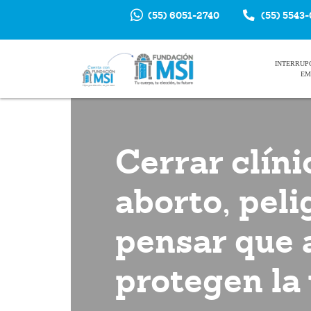
(55) 6051-2740
(55) 5543
INTERRUP
EM
Cerrar clíni
aborto, peli
pensar que 
protegen la