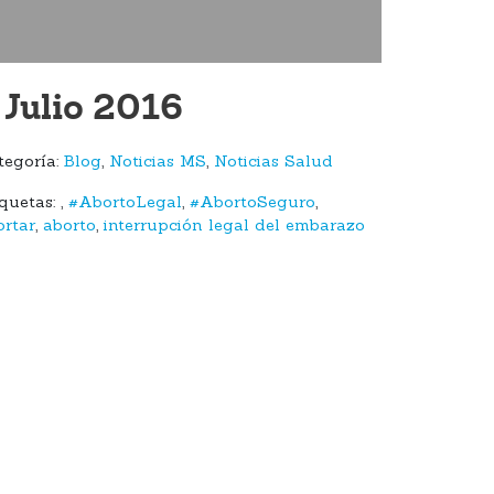
 Julio 2016
tegoría:
Blog
,
Noticias MS
,
Noticias Salud
iquetas:
,
#AbortoLegal
,
#AbortoSeguro
,
ortar
,
aborto
,
interrupción legal del embarazo