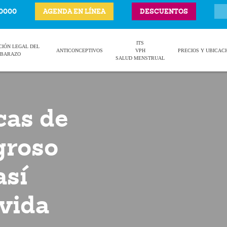
-0000
AGENDA EN LÍNEA
DESCUENTOS
ITS
CIÓN LEGAL DEL
ANTICONCEPTIVOS
VPH
PRECIOS Y UBICAC
BARAZO
SALUD MENSTRUAL
cas de
groso
así
 vida